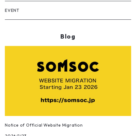
Installation
Dian/静電場朔
EVENT
Sculpture
RASUKU
Blog
Calligraphy works
OSAMU SATO/佐藤理
Photographic works
Maywa Denki/明和電機
Digital Artworks
Sun Yibing/孫一氷
Bamboo Artworks
DOUGAO/豆糕
Pangkuan/庞宽
Notice of Official Website Migration