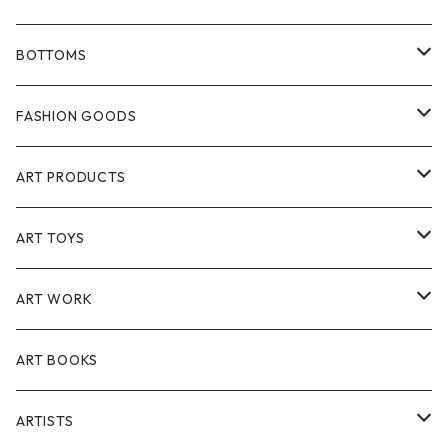
GCORES INDUSTRIES
T-shirts
BOTTOMS
PlayStation
SOMSOCGALLERY
Jackets
Pants
FASHION GOODS
Cyberpunk 2077 & Edgerunners
Creasidence
Shirt
Short pants
Hat
ART PRODUCTS
エルデンリング（ELDEN RING）
Starforged
Vest
Accessories
Interior
ART TOYS
黑神話：悟空（Black Myth: Wukong)
Meguri
Polo shirt
Bag
Lifestyle
Sofvi
ART WORK
Hoodies
Socks
Postcards
Figure
Painting
ART BOOKS
Workwear
Prints
ARTISTS