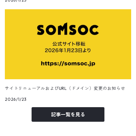
2026/1/23
田辺美那子
SOMA-POLYGON1993
SOMA-Louis Dazy
SOMA-Lighton
SOMA-Lukas
サイトリニューアルおよびURL（ドメイン）変更のお知らせ
SOMA-Oelhan
2026/1/23
記事一覧を見る
ChairmanCa/擦主席
Apapico/菊池信哉