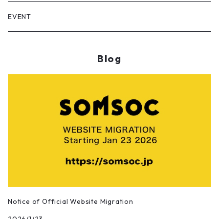
Installation
Dian/静電場朔
EVENT
Sculpture
RASUKU
Blog
Calligraphy works
OSAMU SATO/佐藤理
Photographic works
Maywa Denki/明和電機
Digital Artworks
Sun Yibing/孫一氷
Bamboo Artworks
DOUGAO/豆糕
Pangkuan/庞宽
Notice of Official Website Migration