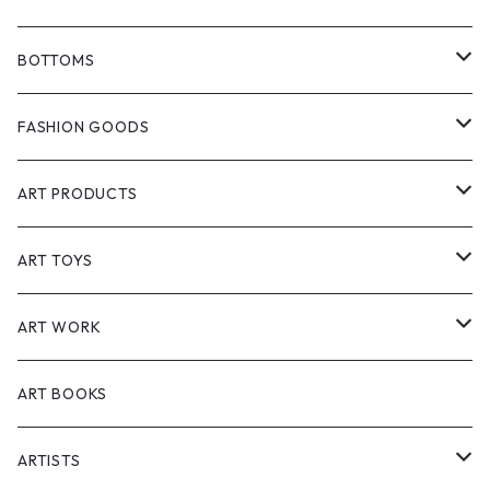
GCORES INDUSTRIES
T-shirts
BOTTOMS
PlayStation
SOMSOCGALLERY
Jackets
Pants
FASHION GOODS
Cyberpunk 2077 & Edgerunners
Creasidence
Shirt
Short pants
Hat
ART PRODUCTS
エルデンリング（ELDEN RING）
Starforged
Vest
Accessories
Interior
ART TOYS
黑神話：悟空（Black Myth: Wukong)
Meguri
Polo shirt
Bag
Lifestyle
Sofvi
ART WORK
Hoodies
Socks
Postcards
Figure
Painting
ART BOOKS
Workwear
Prints
ARTISTS