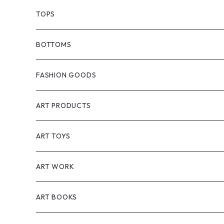
ASEVENORIGIN
TOPS
GCORES INDUSTRIES
T-shirts
BOTTOMS
PlayStation
SOMSOCGALLERY
Jackets
Pants
FASHION GOODS
Cyberpunk 2077 & Edgerunners
Creasidence
Shirt
Short pants
Hat
ART PRODUCTS
エルデンリング（ELDEN RING）
Starforged
Vest
Accessories
Interior
ART TOYS
黑神話：悟空（Black Myth: Wukong)
Meguri
Polo shirt
Bag
Lifestyle
Sofvi
ART WORK
Hoodies
Socks
Postcards
Figure
Painting
ART BOOKS