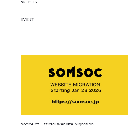
Workwear
Prints
ARTISTS
Installation
Dian/静電場朔
EVENT
Sculpture
RASUKU
Calligraphy works
OSAMU SATO/佐藤理
Photographic works
Maywa Denki/明和電機
Digital Artworks
Sun Yibing/孫一氷
Bamboo Artworks
DOUGAO/豆糕
Pangkuan/庞宽
Notice of Official Website Migration