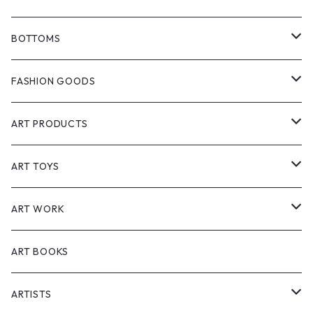
GCORES INDUSTRIES
T-shirts
BOTTOMS
PlayStation
SOMSOCGALLERY
Jackets
Pants
FASHION GOODS
Cyberpunk 2077 & Edgerunners
Creasidence
Shirt
Short pants
Hat
ART PRODUCTS
エルデンリング（ELDEN RING）
Starforged
Vest
Accessories
Interior
ART TOYS
黑神話：悟空（Black Myth: Wukong)
Meguri
Polo shirt
Bag
Lifestyle
Sofvi
ART WORK
Hoodies
Socks
Postcards
Figure
Painting
ART BOOKS
Workwear
Prints
ARTISTS