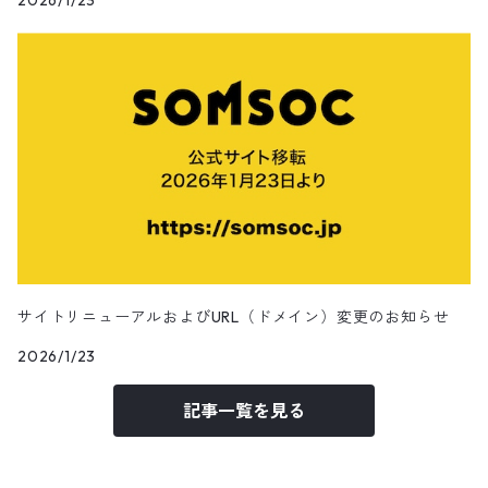
2026/1/23
田辺美那子
SOMA-POLYGON1993
SOMA-Louis Dazy
SOMA-Lighton
SOMA-Lukas
サイトリニューアルおよびURL（ドメイン）変更のお知らせ
SOMA-Oelhan
2026/1/23
記事一覧を見る
ChairmanCa/擦主席
Apapico/菊池信哉