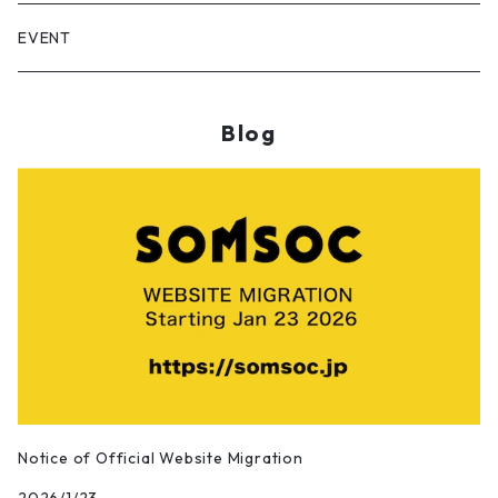
Installation
Dian/静電場朔
EVENT
Sculpture
RASUKU
Blog
Calligraphy works
OSAMU SATO/佐藤理
Photographic works
Maywa Denki/明和電機
Digital Artworks
Sun Yibing/孫一氷
Bamboo Artworks
DOUGAO/豆糕
Pangkuan/庞宽
Notice of Official Website Migration