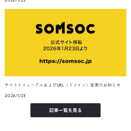
2026/1/23
田辺美那子
SOMA-POLYGON1993
SOMA-Louis Dazy
SOMA-Lighton
SOMA-Lukas
サイトリニューアルおよびURL（ドメイン）変更のお知らせ
SOMA-Oelhan
2026/1/23
記事一覧を見る
ChairmanCa/擦主席
Apapico/菊池信哉