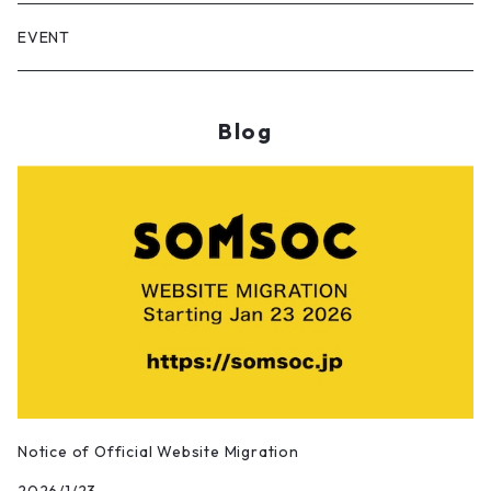
Installation
Dian/静電場朔
EVENT
Sculpture
RASUKU
Blog
Calligraphy works
OSAMU SATO/佐藤理
Photographic works
Maywa Denki/明和電機
Digital Artworks
Sun Yibing/孫一氷
Bamboo Artworks
DOUGAO/豆糕
Pangkuan/庞宽
Notice of Official Website Migration