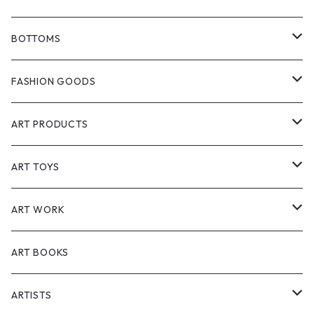
GCORES INDUSTRIES
T-shirts
BOTTOMS
PlayStation
SOMSOCGALLERY
Jackets
Pants
FASHION GOODS
Cyberpunk 2077 & Edgerunners
Creasidence
Shirt
Short pants
Hat
ART PRODUCTS
エルデンリング（ELDEN RING）
Starforged
Vest
Accessories
Interior
ART TOYS
黑神話：悟空（Black Myth: Wukong)
Meguri
Polo shirt
Bag
Lifestyle
Sofvi
ART WORK
Hoodies
Socks
Postcards
Figure
Painting
ART BOOKS
Workwear
Prints
ARTISTS