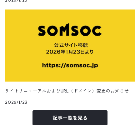
2026/1/23
田辺美那子
SOMA-POLYGON1993
SOMA-Louis Dazy
SOMA-Lighton
SOMA-Lukas
サイトリニューアルおよびURL（ドメイン）変更のお知らせ
SOMA-Oelhan
2026/1/23
記事一覧を見る
ChairmanCa/擦主席
Apapico/菊池信哉