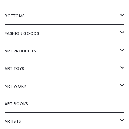
GCORES INDUSTRIES
T-shirts
BOTTOMS
PlayStation
SOMSOCGALLERY
Jackets
Pants
FASHION GOODS
Cyberpunk 2077 & Edgerunners
Creasidence
Shirt
Short pants
Hat
ART PRODUCTS
エルデンリング（ELDEN RING）
Starforged
Vest
Accessories
Interior
ART TOYS
黑神話：悟空（Black Myth: Wukong)
Meguri
Polo shirt
Bag
Lifestyle
Sofvi
ART WORK
Hoodies
Socks
Postcards
Figure
Painting
ART BOOKS
Workwear
Prints
ARTISTS