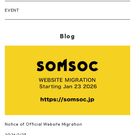
Installation
Dian/静電場朔
EVENT
Sculpture
RASUKU
Blog
Calligraphy works
OSAMU SATO/佐藤理
Photographic works
Maywa Denki/明和電機
Digital Artworks
Sun Yibing/孫一氷
Bamboo Artworks
DOUGAO/豆糕
Pangkuan/庞宽
Notice of Official Website Migration